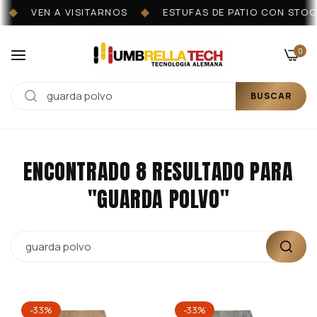
VEN A VISITARNOS
ESTUFAS DE PATIO CON STOCK
◆
◆
0
BUSCAR
ENCONTRADO 8 RESULTADO PARA
"GUARDA POLVO"
-33%
-33%