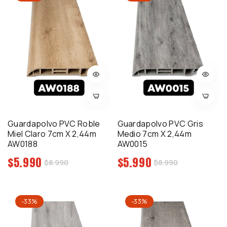
Guardapolvo PVC Roble
Guardapolvo PVC Gris
Miel Claro 7cm X 2,44m
Medio 7cm X 2,44m
AW0188
AW0015
Precio
Precio
$5.990
$5.990
Precio
Precio
$8.990
$8.990
regular
regular
de
de
venta
venta
-33%
-33%