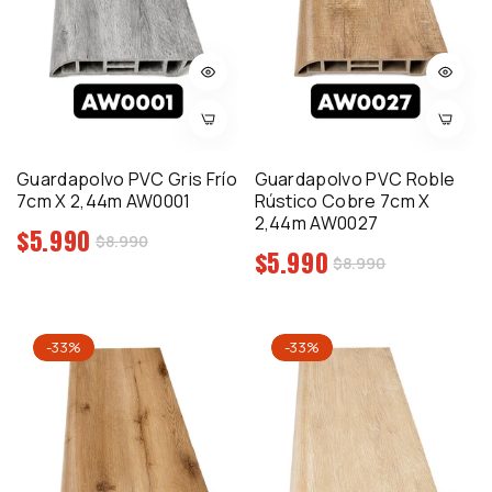
Guardapolvo PVC Gris Frío
Guardapolvo PVC Roble
7cm X 2,44m AW0001
Rústico Cobre 7cm X
2,44m AW0027
Precio
$5.990
Precio
$8.990
Precio
$5.990
regular
Precio
$8.990
de
regular
de
venta
venta
-33%
-33%