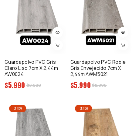
Guardapolvo PVC Gris
Guardapolvo PVC Roble
Claro Liso 7cm X 2,44m
Gris Envejecido 7cm X
AW0024
2,44m AWM5021
Precio
Precio
$5.990
$5.990
Precio
Precio
$8.990
$8.990
regular
regular
de
de
venta
venta
-33%
-33%