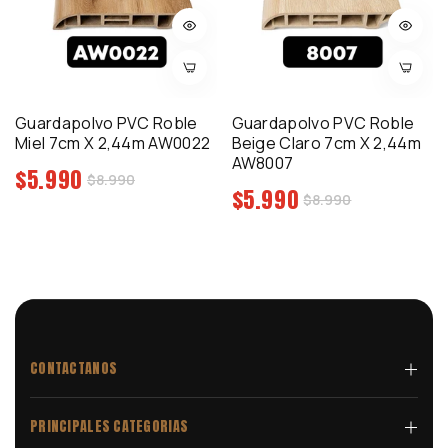
Guardapolvo PVC Roble
Guardapolvo PVC Roble
Miel 7cm X 2,44m AW0022
Beige Claro 7cm X 2,44m
AW8007
Precio
$5.990
Precio
$8.990
Precio
$5.990
regular
Precio
$8.990
de
regular
de
venta
venta
CONTACTANOS
PRINCIPALES CATEGORIAS