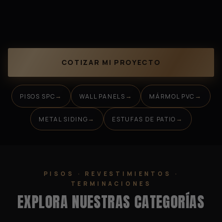
COTIZAR MI PROYECTO
PISOS SPC
WALL PANELS
MÁRMOL PVC
METAL SIDING
ESTUFAS DE PATIO
PISOS · REVESTIMIENTOS ·
TERMINACIONES
EXPLORA NUESTRAS CATEGORÍAS
WALL PANELS
PISOS SPC
- PANEL DE
→
→
TEJA
CLICK
PARED WPC
MÁRMOL PVC
→
→
ESTUFAS DE