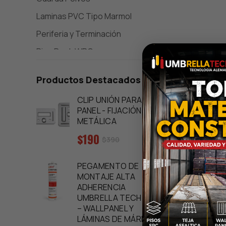
Laminas PVC Tipo Marmol
Periferia y Terminación
Piso Deck WPC
Pisos vinílicos SPC 5 MM
Productos Destacados
Rack Industriales y Carros
CLIP UNIÓN PARA WALL
Separadores
PANEL - FIJACIÓN
METÁLICA
Sidings Metálico
Estuf
Precio
$190
Tejas Asfalticas
Precio
$390
Exter
regular
de
Color
Wall Panels - Panel de Pared WPC
venta
PEGAMENTO DE
MONTAJE ALTA
Precio
$149
ADHERENCIA
regular
UMBRELLA TECH 300ML
– WALLPANEL Y
E
LÁMINAS DE MÁRMOL