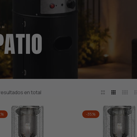
CH
PATIO
resultados en total
2
3
4
L
Columnas
Columnas
Colum
5%
-35%