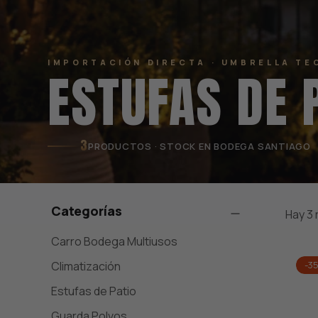
IMPORTACIÓN DIRECTA · UMBRELLA TE
ESTUFAS DE 
3
PRODUCTOS · STOCK EN BODEGA SANTIAGO
Categorías
Hay 3 
Carro Bodega Multiusos
Climatización
-3
Estufas de Patio
Guarda Polvos