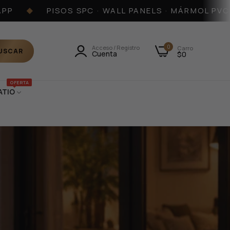
PISOS SPC · WALL PANELS · MÁRMOL PVC · S
◆
0
Acceso / Registro
Carro
USCAR
Cuenta
$0
OFERTA
ATIO