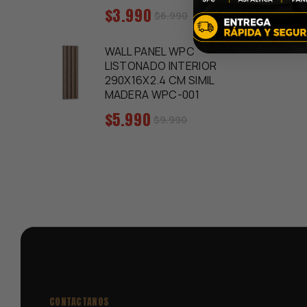
Precio
$3.990
Precio
$6.990
regular
de
venta
WALL PANEL WPC
LISTONADO INTERIOR
290X16X2.4 CM SIMIL
MADERA WPC-001
Precio
$5.990
Precio
$9.990
regular
de
venta
CONTACTANOS