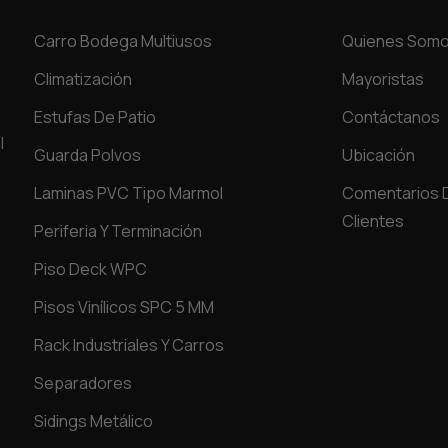
Carro Bodega Multiusos
Quienes Som
Climatización
Mayoristas
Estufas De Patio
Contáctanos
l
Guarda Polvos
Ubicación
Laminas PVC Tipo Marmol
Comentarios 
Clientes
Periferia Y Terminación
Piso Deck WPC
Pisos Vinílicos SPC 5 MM
Rack Industriales Y Carros
Separadores
Sidings Metálico