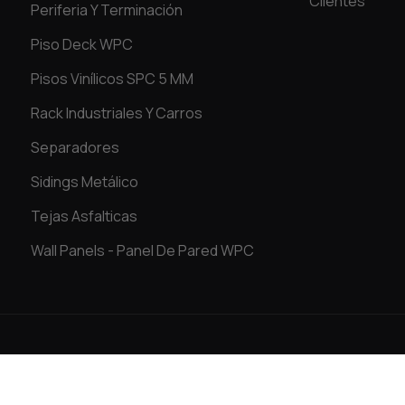
Clientes
Periferia Y Terminación
Piso Deck WPC
Pisos Vinílicos SPC 5 MM
Rack Industriales Y Carros
Separadores
Sidings Metálico
Tejas Asfalticas
Wall Panels - Panel De Pared WPC