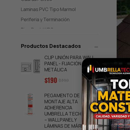
Laminas PVC Tipo Marmol
Periferia y Terminación
Piso Deck WPC
Pisos vinílicos SPC 5 MM
Productos Destacados
Rack Industriales y Carros
CLIP UNIÓN PARA WALL
Separadores
PANEL - FIJACIÓN
METÁLICA
Sidings Metálico
Teja 
Precio
$190
Tejas Asfalticas
Precio
$390
Techu
regular
de
3,1m²
Wall Panels - Panel de Pared WPC
venta
PEGAMENTO DE
Precio
$15.
MONTAJE ALTA
regular
ADHERENCIA
UMBRELLA TECH 300ML
– WALLPANEL Y
-3
LÁMINAS DE MÁRMOL