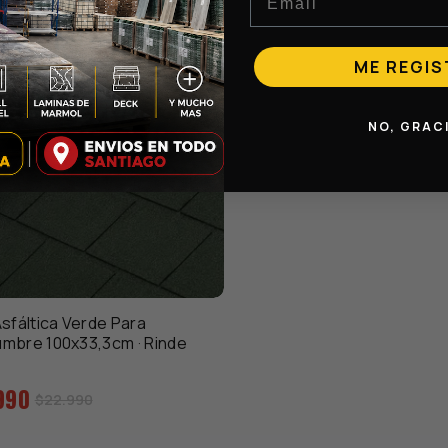
ME REGI
NO, GRAC
Asfáltica Verde Para
mbre 100x33,3cm · Rinde
990
Precio
$22.990
de
venta