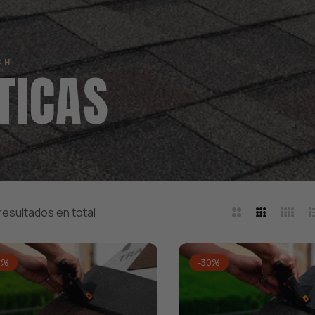
CH
TICAS
resultados en total
2
3
4
L
Columnas
Columnas
Colum
0%
-30%