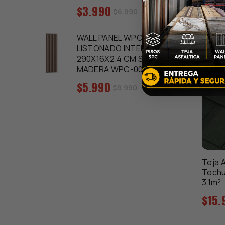
Precio
$3.990
Precio
$6.990
regular
de
venta
WALL PANEL WPC
LISTONADO INTERIOR
290X16X2.4 CM SIMIL
MADERA WPC-001
Precio
$5.990
Precio
$9.990
regular
de
venta
Teja 
Techu
3,1m²
Precio
$15.
regular