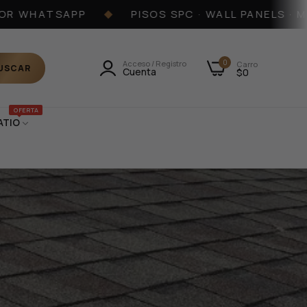
WHATSAPP
PISOS SPC · WALL PANELS · MÁRMO
◆
0
Acceso / Registro
Carro
USCAR
Cuenta
$0
OFERTA
ATIO