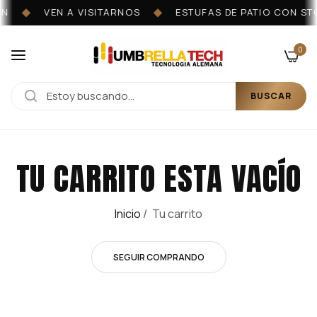
N
VEN A VISITARNOS
ESTUFAS DE PATIO CON ST
◆
◆
0
BUSCAR
TU CARRITO ESTA VACÍO
Inicio
/
Tu carrito
SEGUIR COMPRANDO