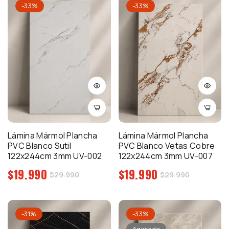
-33%
-33%
Lámina Mármol Plancha
Lámina Mármol Plancha
PVC Blanco Sutil
PVC Blanco Vetas Cobre
122x244cm 3mm UV-002
122x244cm 3mm UV-007
Precio
Precio
$19.990
$19.990
Precio
Precio
$29.990
$29.990
regular
regular
de
de
venta
venta
-31%
-33%