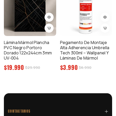
Lámina Mármol Plancha
Pegamento De Montaje
PVC Negro Portoro
Alta Adherencia Umbrella
Dorado 122x244cm 3mm
Tech 300ml – Wallpanel Y
UV-004
Láminas De Mármol
Precio
Precio
$19.990
$3.990
Precio
Precio
$29.990
$6.990
regular
regular
de
de
venta
venta
CONTACTANOS