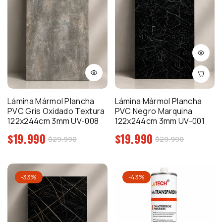
Lámina Mármol Plancha
Lámina Mármol Plancha
PVC Gris Oxidado Textura
PVC Negro Marquina
122x244cm 3mm UV-008
122x244cm 3mm UV-001
Precio
Precio
$19.990
$19.990
Precio
Precio
$29.990
$29.990
regular
regular
de
de
venta
venta
-33%
-43%