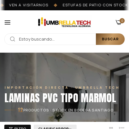
VEN A VISITARNOS
ESTUFAS DE PATIO CON STOCK I
◆
0
BUSCAR
IMPORTACIÓN DIRECTA · UMBRELLA TECH
LAMINAS PVC TIPO MARMOL
12
PRODUCTOS · STOCK EN BODEGA SANTIAGO
FILTRO
CLASIFICAR POR