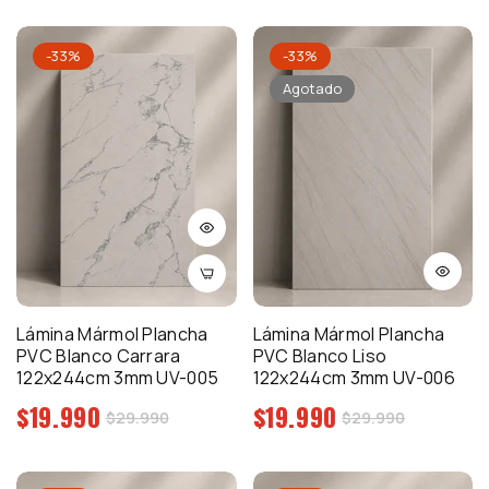
venta
venta
-33%
-33%
Agotado
Lámina Mármol Plancha
Lámina Mármol Plancha
PVC Blanco Carrara
PVC Blanco Liso
122x244cm 3mm UV-005
122x244cm 3mm UV-006
Precio
Precio
$19.990
$19.990
Precio
Precio
$29.990
$29.990
regular
regular
de
de
venta
venta