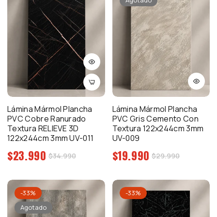
Agotado
Lámina Mármol Plancha
Lámina Mármol Plancha
PVC Cobre Ranurado
PVC Gris Cemento Con
Textura RELIEVE 3D
Textura 122x244cm 3mm
122x244cm 3mm UV-011
UV-009
Precio
Precio
$23.990
$19.990
Precio
Precio
$34.990
$29.990
regular
regular
de
de
venta
venta
-33%
-33%
Agotado