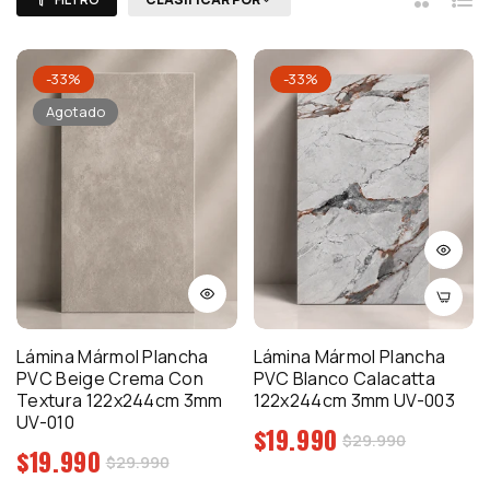
2
Lista
Columna
-33%
-33%
Agotado
Lámina Mármol Plancha
Lámina Mármol Plancha
PVC Beige Crema Con
PVC Blanco Calacatta
Textura 122x244cm 3mm
122x244cm 3mm UV-003
UV-010
Precio
$19.990
Precio
$29.990
Precio
$19.990
regular
Precio
$29.990
de
regular
de