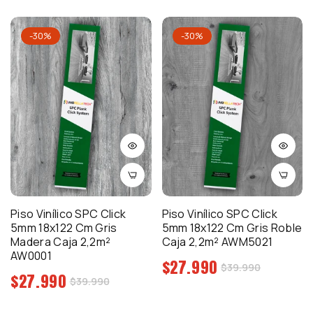
venta
venta
-30%
-30%
Piso Vinílico SPC Click
Piso Vinílico SPC Click
5mm 18x122 Cm Gris
5mm 18x122 Cm Gris Roble
Madera Caja 2,2m²
Caja 2,2m² AWM5021
AW0001
Precio
$27.990
Precio
$39.990
Precio
$27.990
regular
Precio
$39.990
de
regular
de
venta