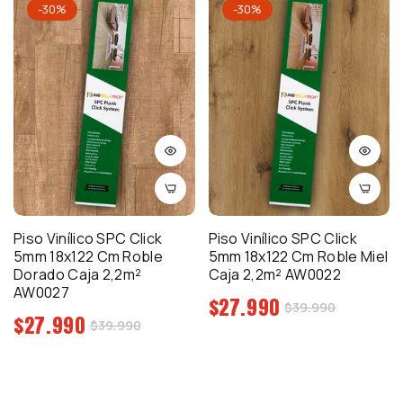
-30%
-30%
Piso Vinílico SPC Click
Piso Vinílico SPC Click
5mm 18x122 Cm Roble
5mm 18x122 Cm Roble Miel
Dorado Caja 2,2m²
Caja 2,2m² AW0022
AW0027
Precio
$27.990
Precio
$39.990
Precio
$27.990
regular
Precio
$39.990
de
regular
de
venta
venta