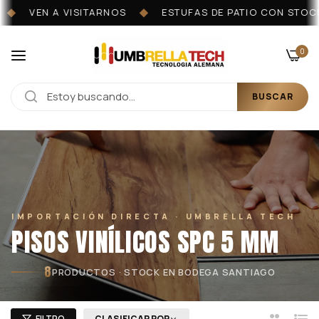
VEN A VISITARNOS
ESTUFAS DE PATIO CON STOCK 
◆
◆
0
BUSCAR
IMPORTACIÓN DIRECTA · UMBRELLA TECH
PISOS VINÍLICOS SPC 5 MM
8
PRODUCTOS · STOCK EN BODEGA SANTIAGO
FILTRO
CLASIFICAR POR