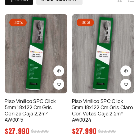
2
Lista
Columna
-30%
-30%
Piso Vinílico SPC Click
Piso Vinílico SPC Click
5mm 18x122 Cm Gris
5mm 18x122 Cm Gris Claro
Ceniza Caja 2,2m²
Con Vetas Caja 2,2m²
AW0015
AW0024
Precio
Precio
$27.990
$27.990
Precio
Precio
$39.990
$39.990
regular
regular
de
de