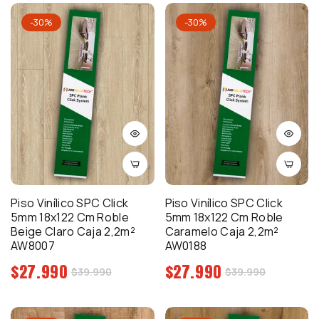
venta
-30%
-30%
Piso Vinílico SPC Click
Piso Vinílico SPC Click
5mm 18x122 Cm Roble
5mm 18x122 Cm Roble
Beige Claro Caja 2,2m²
Caramelo Caja 2,2m²
AW8007
AW0188
Precio
Precio
$27.990
$27.990
Precio
Precio
$39.990
$39.990
regular
regular
de
de
venta
venta